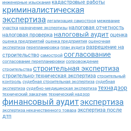
кадастровые работы
инженерные изыскания
криминалистическая
экспертиза
легализация самостроя
межевание
налоговая отчетность
участка
назначение экспертизы
налоговый аудит
налоговая проверка
оценка
оценка предприятий
оценка предприятия
оценочная
разрешение на
экспертиза
перепланировка
план аудита
согласование
строительство
самострой
согласование перепланировки
сопровождение
строительная экспертиза
строительства
строительно-техническая экспертиза
строительный
контроль
судебная строительная экспертиза
судебная
технадзор
экспертиза
судебно-медицинская экспертиза
технический заказчик
технический надзор
финансовый аудит
экспертиза
экспертиза после
экспертиза некачественного товара
дтп