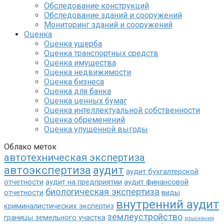
Обследование конструкций
Обследование зданий и сооружений
Мониторинг зданий и сооружений
Оценка
Оценка ущерба
Оценка транспортных средств
Оценка имущества
Оценка недвижимости
Оценка бизнеса
Оценка для банка
Оценка ценных бумаг
Оценка интеллектуальной собственности
Оценка обременений
Оценка упущенной выгоды
Облако меток
автотехническая экспертиза
автоэкспертиза
аудит
аудит бухгалтерской
отчетности
аудит на предприятии
аудит финансовой
биологическая экспертиза
отчетности
виды
внутренний аудит
криминалистических экспертиз
землеустройство
границы земельного участка
изыскания